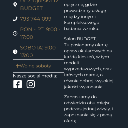
Ul. Zagórska 12
optyczne, gdzie
BUDGET
prowadzimy usługę
między innymi
793 744 099
kompleksowego
badania wzroku.
PON - PT: 9:00 -
17:00
Salon BUDGET,
Tu posiadamy ofertę
SOBOTA: 9:00 -
opraw okularowych na
13:00
każdą kieszeń, w tym
modeli
Wolne soboty
wyprzedażowych, oraz
tańszych marek, o
Nasze social media:
równie dobrej, wysokiej
jakości wykonania.
Zapraszamy do
odwiedzin obu miejsc
podczas jednej wizyty, i
zapoznania się z pełną
ofertą.