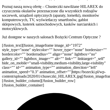
Poznaj naszą nową ofertę – Chusteczki nawilżane HILAREX do
czyszczenia okularów przeznaczone dla wszystkich rodzajów
soczewek, urządzeń optycznych (aparaty, lornetki), monitorów
komputerowych, TV, wyświetlaczy smartfonów, gablot
sklepowych, lusterek samochodowych, kasków narciarskich i
motocyklowych.
Już dostępne w naszych salonach Bożęcki Centrum Optyczne
?
[/fusion_text][fusion_imageframe image_id="1972"
style_type="none" stylecolor="" hover_type="none" bordersize=""
bordercolor="" borderradius="" align="none" lightbox="no"
gallery_id="" lightbox_image="" alt="" link="" linktarget="_self"
hide_on_mobile="small-visibility,medium-visibility,large-visibility"
class="" id="" animation_type="" animation_direction="left"
animation_speed="0.3" animation_offset=""]https://bozecki.pl/wp-
content/uploads/2020/01/chuseczki_HILAREX.jpg[/fusion_imagefra
[/fusion_builder_column][/fusion_builder_row]
[/fusion_builder_container]