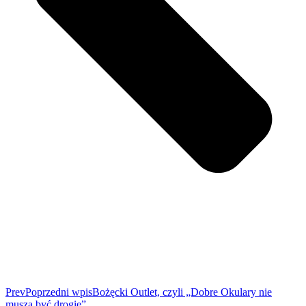
Prev
Poprzedni wpis
Bożęcki Outlet, czyli „Dobre Okulary nie
muszą być drogie”