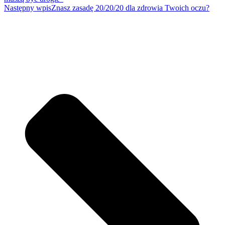
Następny wpis
Znasz zasadę 20/20/20 dla zdrowia Twoich oczu?