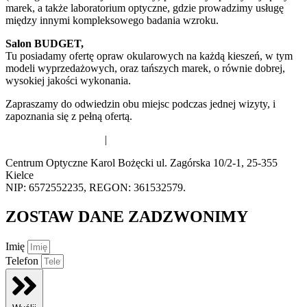
marek, a także laboratorium optyczne, gdzie prowadzimy usługę
między innymi kompleksowego badania wzroku.
Salon BUDGET,
Tu posiadamy ofertę opraw okularowych na każdą kieszeń, w tym
modeli wyprzedażowych, oraz tańszych marek, o równie dobrej,
wysokiej jakości wykonania.
Zapraszamy do odwiedzin obu miejsc podczas jednej wizyty, i
zapoznania się z pełną ofertą.
Polityka prywatności
|
Regulamin sklepu internetowego
Centrum Optyczne Karol Bożęcki ul. Zagórska 10/2-1, 25-355
Kielce
NIP: 6572552235, REGON: 361532579.
ZOSTAW DANE ZADZWONIMY
Imię
Telefon