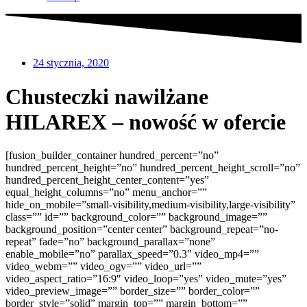
24 stycznia, 2020
Chusteczki nawilżane
HILAREX – nowość w ofercie
[fusion_builder_container hundred_percent=”no”
hundred_percent_height=”no” hundred_percent_height_scroll=”no”
hundred_percent_height_center_content=”yes”
equal_height_columns=”no” menu_anchor=””
hide_on_mobile=”small-visibility,medium-visibility,large-visibility”
class=”” id=”” background_color=”” background_image=””
background_position=”center center” background_repeat=”no-
repeat” fade=”no” background_parallax=”none”
enable_mobile=”no” parallax_speed=”0.3″ video_mp4=””
video_webm=”” video_ogv=”” video_url=””
video_aspect_ratio=”16:9″ video_loop=”yes” video_mute=”yes”
video_preview_image=”” border_size=”” border_color=””
border_style=”solid” margin_top=”” margin_bottom=””