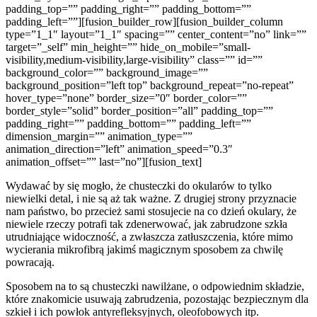
padding_top=”” padding_right=”” padding_bottom=””
padding_left=””][fusion_builder_row][fusion_builder_column
type=”1_1″ layout=”1_1″ spacing=”” center_content=”no” link=””
target=”_self” min_height=”” hide_on_mobile=”small-
visibility,medium-visibility,large-visibility” class=”” id=””
background_color=”” background_image=””
background_position=”left top” background_repeat=”no-repeat”
hover_type=”none” border_size=”0″ border_color=””
border_style=”solid” border_position=”all” padding_top=””
padding_right=”” padding_bottom=”” padding_left=””
dimension_margin=”” animation_type=””
animation_direction=”left” animation_speed=”0.3″
animation_offset=”” last=”no”][fusion_text]
Wydawać by się mogło, że chusteczki do okularów to tylko
niewielki detal, i nie są aż tak ważne. Z drugiej strony przyznacie
nam państwo, bo przecież sami stosujecie na co dzień okulary, że
niewiele rzeczy potrafi tak zdenerwować, jak zabrudzone szkła
utrudniające widoczność, a zwłaszcza zatłuszczenia, które mimo
wycierania mikrofibrą jakimś magicznym sposobem za chwilę
powracają.
Sposobem na to są chusteczki nawilżane, o odpowiednim składzie,
które znakomicie usuwają zabrudzenia, pozostając bezpiecznym dla
szkieł i ich powłok antyrefleksyjnych, oleofobowych itp.