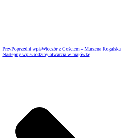
Prev
Poprzedni wpis
Wieczór z Gościem – Marzena Rogalska
Następny wpis
Godziny otwarcia w majówkę