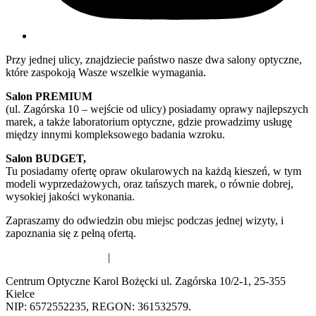
Przy jednej ulicy, znajdziecie państwo nasze dwa salony optyczne,
które zaspokoją Wasze wszelkie wymagania.
Salon PREMIUM
(ul. Zagórska 10 – wejście od ulicy) posiadamy oprawy najlepszych
marek, a także laboratorium optyczne, gdzie prowadzimy usługę
między innymi kompleksowego badania wzroku.
Salon BUDGET,
Tu posiadamy ofertę opraw okularowych na każdą kieszeń, w tym
modeli wyprzedażowych, oraz tańszych marek, o równie dobrej,
wysokiej jakości wykonania.
Zapraszamy do odwiedzin obu miejsc podczas jednej wizyty, i
zapoznania się z pełną ofertą.
Polityka prywatności
|
Regulamin sklepu internetowego
Centrum Optyczne Karol Bożęcki ul. Zagórska 10/2-1, 25-355
Kielce
NIP: 6572552235, REGON: 361532579.